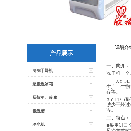
详细介
产品展示
一、简介：
冷冻干燥机
冻干机，全
XY
-FD
超低温冰箱
生产；生物
存等。
层析柜、冷库
XY
-FD-S
系
减少干燥过
等。
低温槽
二、
特点：
冷水机
■
采用进口
风
冷方式散