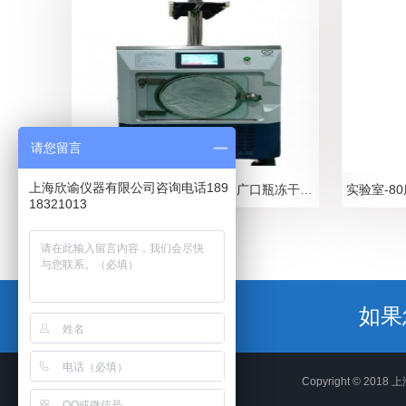
请您留言
上海欣谕仪器有限公司咨询电话189
欣谕实验室冷冻干燥机T型架广口瓶冻干上海欣谕XY-FD-18T24安剖瓶茄型瓶广口瓶24接口冻干设备
18321013
如果
Copyright © 2