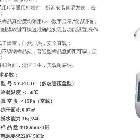
采用G际通用标准件，拆卸安装简易方便，密
；
及样品真空度均采用
LED
数字显示
,
简洁明确
；
的触摸软键可快速准确地实现各功能设置
,
操作
式干燥室，自然加热，安全直观
；
的不锈钢样品架，普通型样品盘间距可调，层
；
阱和台面，清洁卫生，美观耐腐蚀
。
术参数：
1
型
号
XY
-FD-1C
（多歧管压盖型）
2
冷凝温度
＜
-50
℃
3
真
空
度
＜
15Pa
（空载）
4
冻干面积
0.07
㎡
5
捕水能力
3Kg/24h
6
样
品
盘
Φ
18
0mm×
3
层
7
电源要求
220V 50Hz