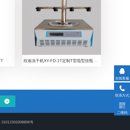
FT
欣谕冻干机XY-FD-1T定制T型茄型挂瓶冷冻干燥机小型台式
在线客服
联系方式
二维码
1011502008806号