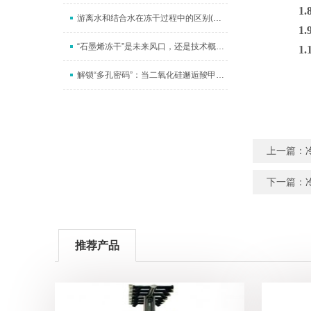
1.
游离水和结合水在冻干过程中的区别(升华干燥和解析干燥）
1.
“石墨烯冻干”是未来风口，还是技术概念？深度拆解其价值锚点
1.
解锁“多孔密码”：当二氧化硅邂逅羧甲基纤维素钠，一场冻干艺术如何织就纳米“海绵梦”
上一篇：
下一篇：
推荐产品