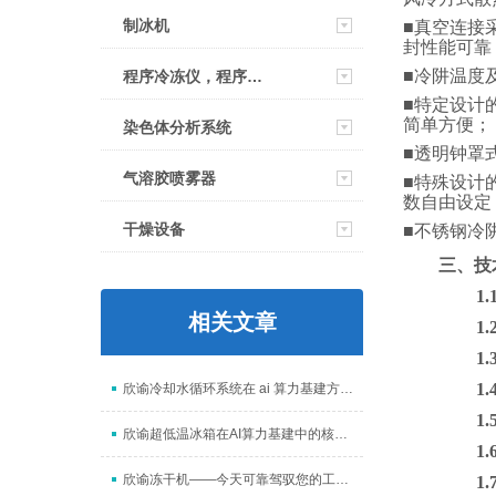
制冰机
■
真空连接
封性能可靠
■
冷阱温度
程序冷冻仪，程序降温仪
■
特定设计
简单方便
；
染色体分析系统
■
透明钟罩
气溶胶喷雾器
■
特殊设计
数自由设定
干燥设备
■
不锈钢冷
三、
技
1.
相关文章
1.
1.
1.
欣谕冷却水循环系统在 ai 算力基建方面起到什么作用
1.
欣谕超低温冰箱在AI算力基建中的核心作用
1.
欣谕冻干机——今天可靠驾驭您的工艺，明天从容接入AI未来
1.