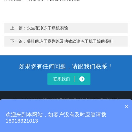
上一篇：
永生花冷冻干燥机实验
下一篇：
桑叶的冻干案列以及功效欣谕冻干机干燥的桑叶
如果您有任何问题，请跟我们联系！
联系我们
Copyright © 2018 上海欣谕仪器有限公司 版权所有 备案号：
沪ICP备
×
12020514号-2
XML地图
沪公网安备 31011502008806号
欢迎来到本网站，如客户没有及时应答请拨
地址：
18918321013
全国统一服务电话：13918118355 24小时服务电话：18918321013 E-
mail：sj_gy17@163.com